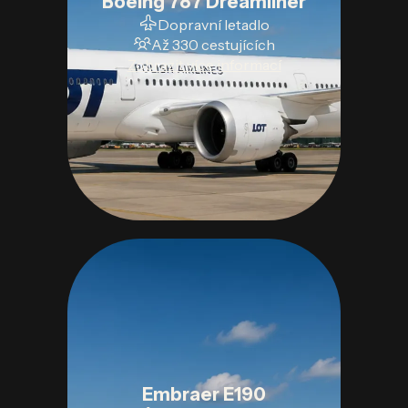
Boeing 787 Dreamliner
Dopravní letadlo
Až 330 cestujících
Zobrazit více informací
Embraer E190