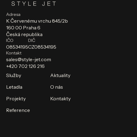
Adresa
K Červenému vrchu 845/2b
160 00 Praha 6
Česká republika
IČO
DIČ
08534195
CZ08534195
Kontakt
sales@style-jet.com
+420 702 126 216
Služby
Aktuality
Letadla
O nás
Projekty
Kontakty
Reference