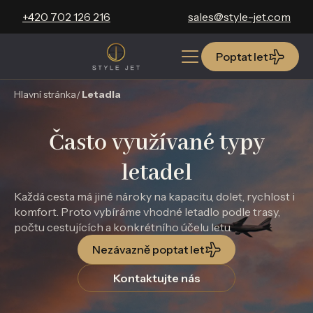
+420 702 126 216
sales@style-jet.com
Poptat let
Poptat let
Hlavní stránka
Letadla
Často využívané typy
letadel
Každá cesta má jiné nároky na kapacitu, dolet, rychlost i
komfort. Proto vybíráme vhodné letadlo podle trasy,
počtu cestujících a konkrétního účelu letu.
Nezávazně poptat let
Kontaktujte nás