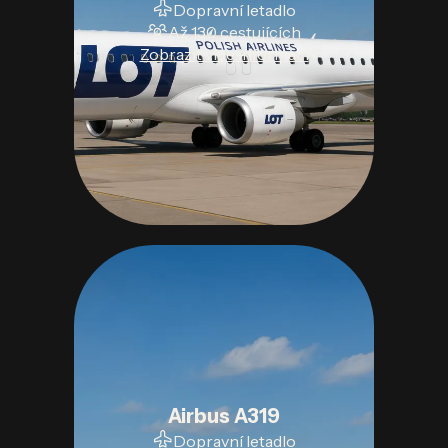
Dopravní letadlo
Až 130 cestujících
Zobrazit více informací
Airbus A319
Dopravní letadlo