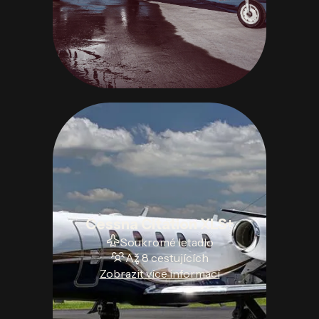
Cessna Citation XLS+
Soukromé letadlo
Až 8 cestujících
Zobrazit více informací