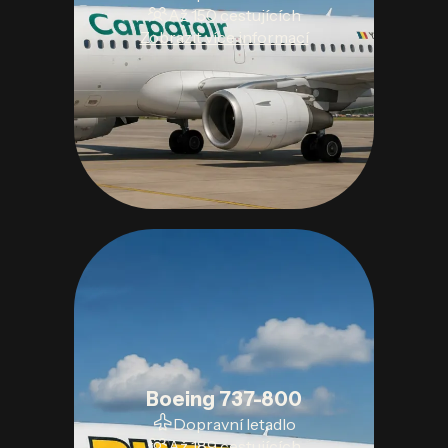
Až 150 cestujících
Zobrazit více informací
Boeing 737-800
Dopravní letadlo
Až 189 cestujících