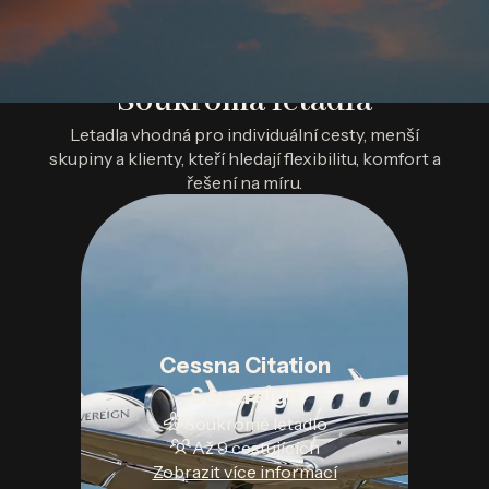
Soukromá letadla
Letadla vhodná pro individuální cesty, menší
skupiny a klienty, kteří hledají flexibilitu, komfort a
řešení na míru.
Cessna Citation
Sovereign
Soukromé letadlo
Až 9 cestujících
Zobrazit více informací