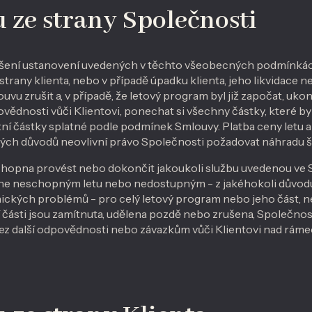
u ze strany Společnosti
ušení ustanovení uvedených v těchto všeobecných podmínká
rany klienta, nebo v případě úpadku klienta, jeho likvidace 
u zrušit a, v případě, že letový program byl již započat, uk
ovědnosti vůči Klientovi, ponechat si všechny částky, které by
ní částky splatné podle podmínek Smlouvy. Platba ceny letu 
ných důvodů neovlivní právo Společnosti požadovat náhradu š
hopna provést nebo dokončit jakoukoli službu uvedenou ve 
stane neschopným letu nebo nedostupným - z jakéhokoli důvo
ických problémů - pro celý letový program nebo jeho část, 
 části jsou zamítnuta, udělena pozdě nebo zrušena, Společnos
z další odpovědnosti nebo závazkům vůči Klientovi nad ráme