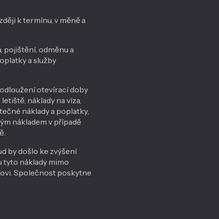
ději k termínu, v měně a
, pojištění, odměnu a
oplatky a služby
rodloužení otevírací doby
etiště, náklady na víza,
tečné náklady a poplatky,
ivým nákladem v případě
ě.
d by došlo ke zvýšení
u tyto náklady mimo
tovi. Společnost poskytne