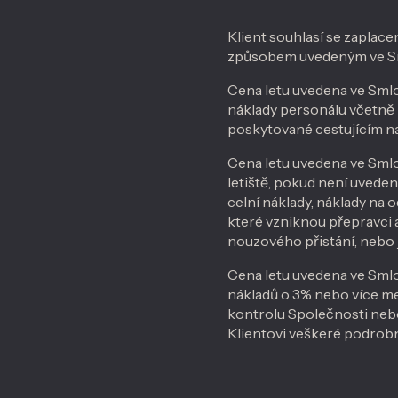
Klient souhlasí se zaplace
způsobem uvedeným ve Sml
Cena letu uvedena ve Smlo
náklady personálu včetně 
poskytované cestujícím na
Cena letu uvedena ve Smlo
letiště, pokud není uvedeno
celní náklady, náklady na
které vzniknou přepravci 
nouzového přistání, nebo
Cena letu uvedena ve Smlo
nákladů o 3% nebo více me
kontrolu Společnosti nebo
Klientovi veškeré podrobno