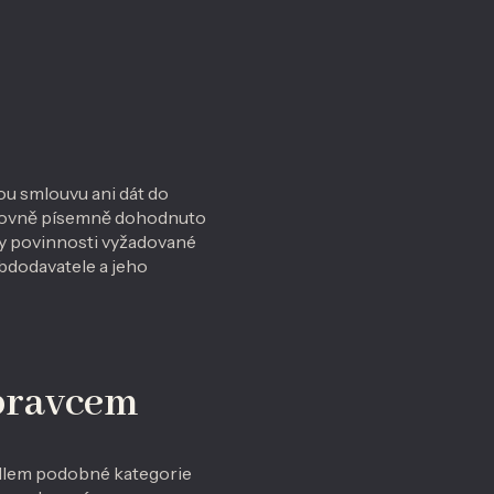
u smlouvu ani dát do
výslovně písemně dohodnuto
ny povinnosti vyžadované
bdodavatele a jeho
epravcem
adlem podobné kategorie