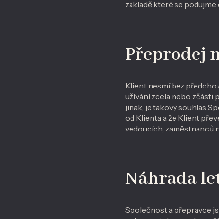
základě které se podujme d
Přeprodej n
Klient nesmí bez předcho
užívání zcela nebo zčásti 
jinak, je takový souhlas 
od Klienta a že Klient př
vedoucích, zaměstnanců n
Náhrada le
Společnost a přepravce js