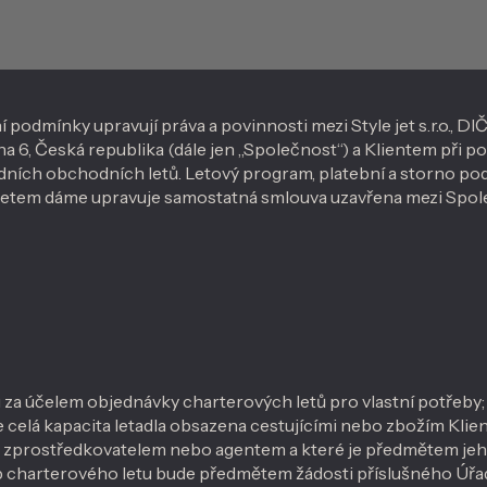
dmínky upravují práva a povinnosti mezi Style jet s.r.o., DI
a 6, Česká republika (dále jen „Společnost“) a Klientem při po
dních obchodních letů. Letový program, platební a storno po
m letem dáme upravuje samostatná smlouva uzavřena mezi Spole
 za účelem objednávky charterových letů pro vlastní potřeby; 
 je celá kapacita letadla obsazena cestujícími nebo zbožím Kli
ent zprostředkovatelem nebo agentem a které je předmětem j
yp charterového letu bude předmětem žádosti příslušného Úřadu 