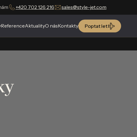
 nám
+420 702 126 216
sales@style-jet.com
y
Reference
Aktuality
O nás
Kontakty
Poptat let
ky