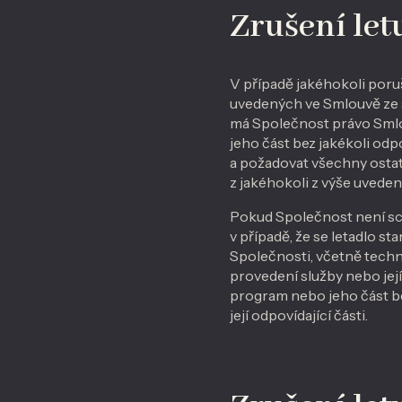
Zrušení let
V případě jakéhokoli por
uvedených ve Smlouvě ze st
má Společnost právo Smlouv
jeho část bez jakékoli odp
a požadovat všechny ostat
z jakéhokoli z výše uvede
Pokud Společnost není sc
v případě, že se letadlo 
Společnosti, včetně techn
provedení služby nebo její
program nebo jeho část be
její odpovídající části.