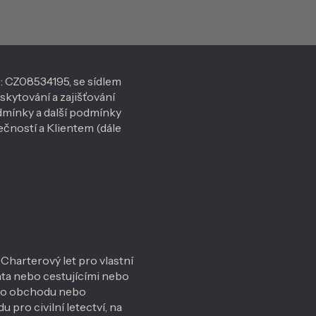
Č: CZ08534195, se sídlem
skytování a zajišťování
dmínky a další podmínky
čností a Klientem (dále
Charterový let pro vlastní
enta nebo cestujícími nebo
eho obchodu nebo
pro civilní letectví, na