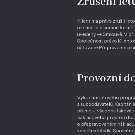
Zrušení let
Klient má právo zrušit le
oznámit v písemné formě.
uvedený ve Smlouvě. V př
Společnost právo Klientov
účtované Přepravcem plus
Provozní d
Vykonání letového progra
a subdodavatelů. Kapitán l
přijmout všechna taková ro
nákladového prostoru bude
o přepravovaném nákladu a
kapitána letadla. Společno