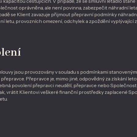
í kapacitou cestujících. V případě, že se smluvní letadlo st
ečnost oprávněna, ale není povinna, zabezpečit náhradní let
adě se Klient zavazuje přijmout přepravní podmínky náhradn
ní letu, provozních omezení, odchylek a zpoždění vyplývající z
lení
smlouvy jsou provozovány v souladu s podmínkami stanoveným
ho přepravce. Přepravce je, mimo jiné, odpovědný za získání let
řebná povolení přepravci neudělí, přepravce nebo Společnost m
k, vrátit Klientovi veškeré finanční prostředky zaplacené Sp
etu.