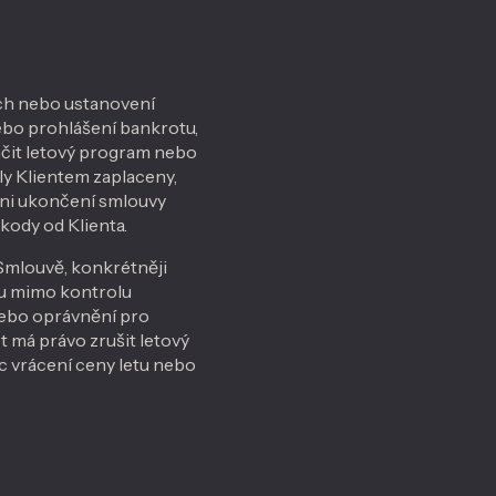
ch nebo ustanovení
nebo prohlášení bankrotu,
ončit letový program nebo
ly Klientem zaplaceny,
ani ukončení smlouvy
kody od Klienta.
Smlouvě, konkrétněji
du mimo kontrolu
nebo oprávnění pro
t má právo zrušit letový
c vrácení ceny letu nebo