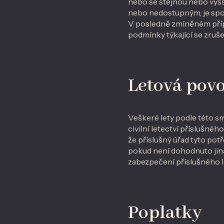
nebo se stejnou nebo vyšš
nebo nedostupným, je spol
V posledně zmíněném příp
podmínky týkající se zruše
Letová povo
Veškeré lety podle této 
civilní letectví příslušné
že příslušný úřad tyto pot
pokud není dohodnuto jina
zabezpečení příslušného l
Poplatky