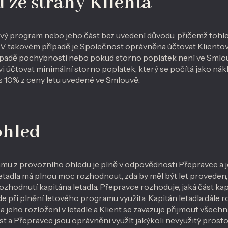
u ze strany Klienta
tový program nebo jeho část bez uvedení důvodu, přičemž tohl
 V takovém případě je Společnost oprávněna účtovat Klientov
ípadě pochybností nebo pokud storno poplatek není ve Smlou
i účtovat minimální storno poplatek, který se počítá jako ná
 10% z ceny letu uvedené ve Smlouvě.
ohled
mu z provozního ohledu je plně v odpovědnosti Přepravce a
etadla má plnou moc rozhodnout, zda by měl být let proveden, 
zhodnutí kapitána letadla. Přepravce rozhoduje, jaká část kap
 při plnění letového programu využita. Kapitán letadla dále 
 jeho rozložení v letadle a Klient se zavazuje přijmout všech
st a Přepravce jsou oprávněni využít jakýkoli nevyužitý prost