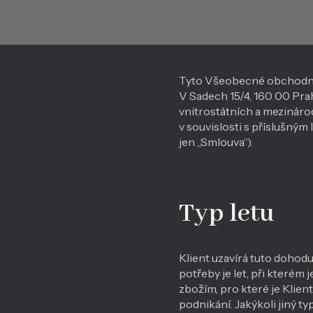
Tyto Všeobecné obchodní po
V Sadech 15/4, 160 00 Prah
vnitrostátních a mezináro
v souvislosti s příslušný
jen „Smlouva“).
Typ letu
Klient uzavírá tuto dohodu
potřeby je let, při kterém
zbožím, pro které je Kli
podnikání. Jakýkoli jiný t