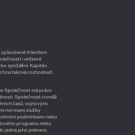
bo způsobené Klientem
olečnosti i veškeré
ebo zpoždění. Kapitán
všechna taková rozhodnutí
je. Společnost má právo
dnosti. Společnost rovněž
tních časů, vojnovými
mi normami služby
rnostními podmínkami nebo
letového programu nebo
 jedná jeho jménem, ​​