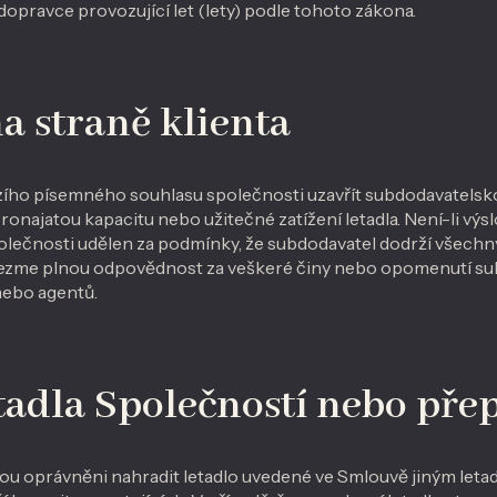
opravce provozující let (lety) podle tohoto zákona.
a straně klienta
zího písemného souhlasu společnosti uzavřít subdodavatelsko
pronajatou kapacitu nebo užitečné zatížení letadla. Není-li 
Společnosti udělen za podmínky, že subdodavatel dodrží všech
evezme plnou odpovědnost za veškeré činy nebo opomenutí su
ebo agentů.
tadla Společností nebo př
ou oprávněni nahradit letadlo uvedené ve Smlouvě jiným let