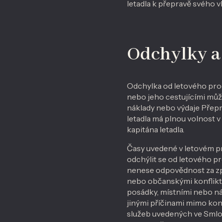
letadla k přepravě svého 
Odchylky a
Odchylka od letového prog
nebo jeho cestujícími můž
náklady nebo výdaje Přepr
letadla má plnou volnost v
kapitána letadla.
Časy uvedené v letovém pr
odchýlit se od letového p
nenese odpovědnost za zp
nebo občanskými konflik
posádky, místními nebo n
jinými příčinami mimo ko
služeb uvedených ve Smlou