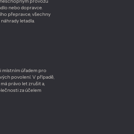
ane neschopným provozu
adlo nebo dopravce.
ího přepravce, všechny
 náhrady letadla.
i místním úřadem pro
ových povolení. V případě,
á právo let zrušit a,
olečnosti za účelem