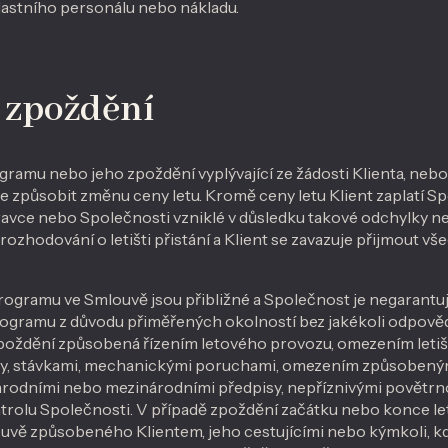
vlastního personálu nebo nákladu.
 zpoždění
ramu nebo jeho zpoždění vyplývající ze žádosti Klienta, ne
e způsobit změnu ceny letu. Kromě ceny letu Klient zaplatí Sp
avce nebo Společnosti vzniklé v důsledku takové odchylky n
 rozhodování o letišti přistání a Klient se zavazuje přijmout 
ogramu ve Smlouvě jsou přibližné a Společnost je negarantu
rogramu z důvodu přiměřených okolností bez jakékoli odpově
oždění způsobená řízením letového provozu, omezením letiš
ty, stávkami, mechanickými poruchami, omezením způsobený
árodními nebo mezinárodními předpisy, nepříznivými povět
ntrolu Společnosti. V případě zpoždění začátku nebo konce 
vě způsobeného Klientem, jeho cestujícími nebo kýmkoli, kdo