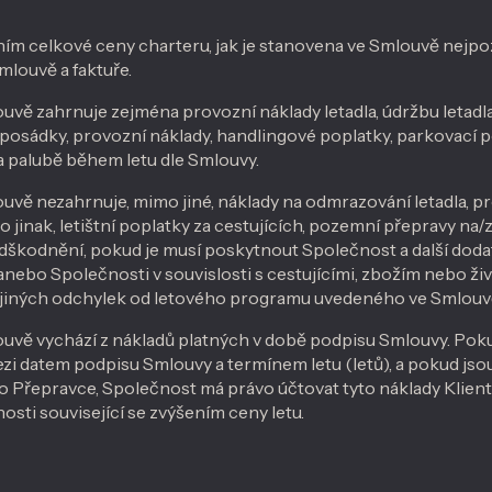
ním celkové ceny charteru, jak je stanovena ve Smlouvě nejpoz
ouvě a faktuře.
uvě zahrnuje zejména provozní náklady letadla, údržbu letadla
posádky, provozní náklady, handlingové poplatky, parkovací p
 palubě během letu dle Smlouvy.
uvě nezahrnuje, mimo jiné, náklady na odmrazování letadla, p
 jinak, letištní poplatky za cestujících, pozemní přepravy na/z l
 odškodnění, pokud je musí poskytnout Společnost a další doda
anebo Společnosti v souvislosti s cestujícími, zbožím nebo ž
 jiných odchylek od letového programu uvedeného ve Smlouv
uvě vychází z nákladů platných v době podpisu Smlouvy. Poku
zi datem podpisu Smlouvy a termínem letu (letů), a pokud jso
 Přepravce, Společnost má právo účtovat tyto náklady Klien
sti související se zvýšením ceny letu.