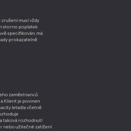
e zrušení musí vždy
i storno poplatek
vě specifikován, má
klady prokazatelně
 jeho zaměstnanců
a Klient je povinen
acity letadla včetně
rozhoduje
na taková rozhodnutí
or nebo užitečné zatížení