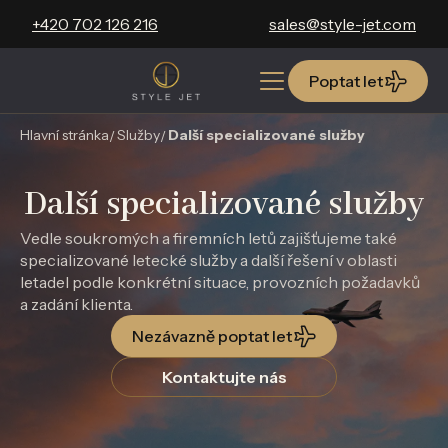
+420 702 126 216
sales@style-jet.com
Poptat let
Poptat let
Hlavní stránka
Služby
Další specializované služby
Další specializované služby
Vedle soukromých a firemních letů zajišťujeme také
specializované letecké služby a další řešení v oblasti
letadel podle konkrétní situace, provozních požadavků
a zadání klienta.
Nezávazně poptat let
Kontaktujte nás