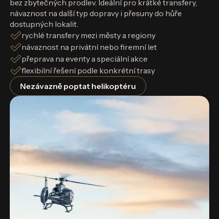
bez zbytečných prodlev. Ideální pro krátké transfery,
návaznost na další typ dopravy i přesuny do hůře
dostupných lokalit.
rychlé transfery mezi městy a regiony
návaznost na privátní nebo firemní let
přeprava na eventy a speciální akce
flexibilní řešení podle konkrétní trasy
Nezávazně poptat helikoptéru