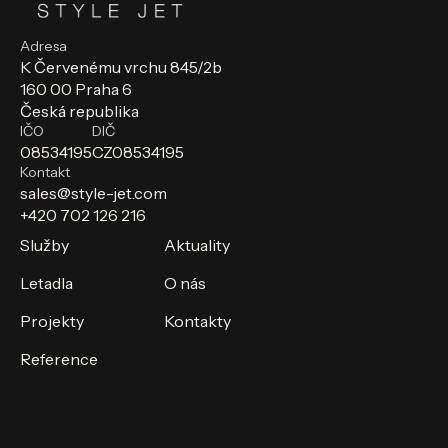
Adresa
K Červenému vrchu 845/2b
160 00 Praha 6
Česká republika
IČO
DIČ
08534195
CZ08534195
Kontakt
sales@style-jet.com
+420 702 126 216
Služby
Aktuality
Letadla
O nás
Projekty
Kontakty
Reference