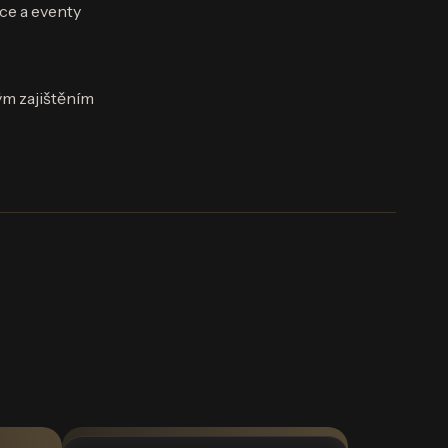
ce a eventy
e
ým zajištěním