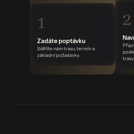
2
1
Nav
Zadáte poptávku
Přip
Sdělíte nám trasu, termín a
podle
základní požadavky.
tras