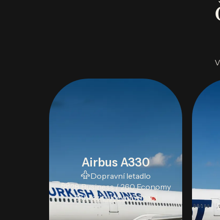
V
Airbus A330
Dopravní letadlo
28 Business / 260 Economy
Zobrazit více informací