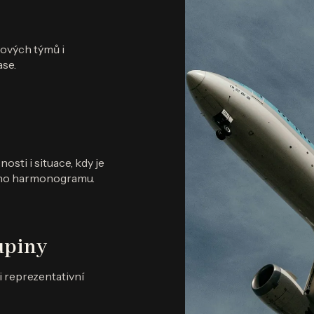
čových týmů i
ase.
sti i situace, kdy je
ného harmonogramu.
upiny
i reprezentativní