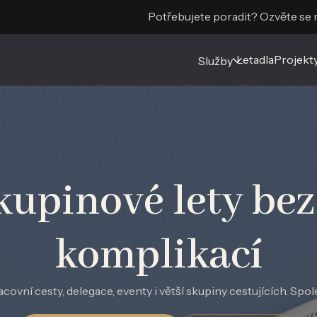
Potřebujete poradit? Ozvěte se
Letadla
Letadla
Projekt
Projekt
Služby
Služby
kupinové lety be
komplikací
covní cesty, delegace, eventy i větší skupiny cestujících. Spo