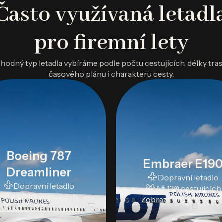
Často využívaná letadl
pro firemní lety
hodný typ letadla vybíráme podle počtu cestujících, délky tras
časového plánu i charakteru cesty.
Boeing 787
Embraer E19
Dreamliner
Dopravní letadlo
Dopravní letadlo
Až 130 cestujících
Až 330 cestujících
Zobrazit více informac
Zobrazit více informací