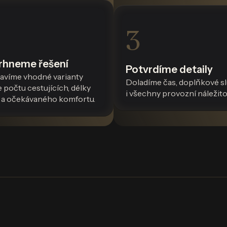
3
rhneme řešení
Potvrdíme detaily
ravíme vhodné varianty
Doladíme čas, doplňkové s
 počtu cestujících, délky
i všechny provozní náležito
y a očekávaného komfortu.