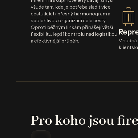
Firemní a skupinové lety dávají smysl
všude tam, kde je potřeba sladit více
cestujících, přesný harmonogram a
spolehlivou organizaci celé cesty.
Oproti běžným linkám přinášejí větší
Repre
flexibilitu, lepší kontrolu nad logistikou
Vhodná 
a efektivnější průběh.
klientské
Pro koho jsou fir