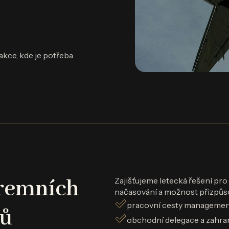
akce, kde je potřeba
iremních
Zajišťujeme letecká řešení pro 
načasování a možnost přizpůs
pracovní cesty manageme
tů
obchodní delegace a zahra