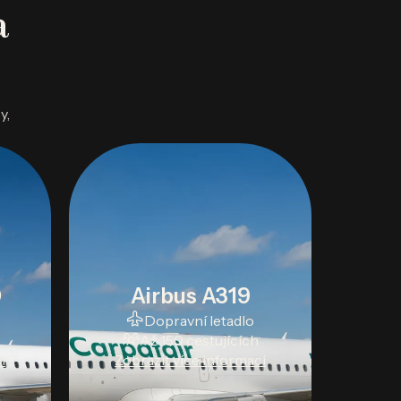
a
y,
0
Airbus A319
Dopravní letadlo
Až 150 cestujících
í
Zobrazit více informací