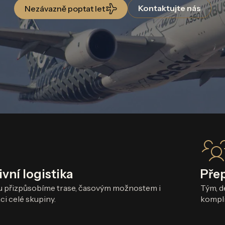
Kontaktujte nás
Nezávazně poptat let
ivní logistika
Pře
u přizpůsobíme trase, časovým možnostem i
Tým, d
ci celé skupiny.
kompli