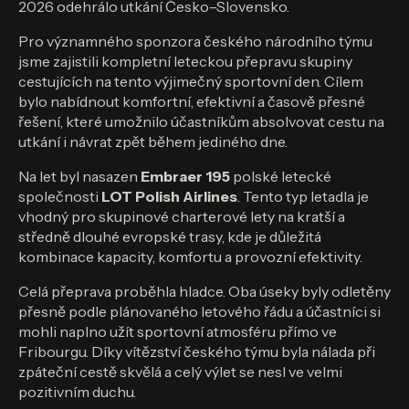
2026 odehrálo utkání Česko–Slovensko.
Pro významného sponzora českého národního týmu
jsme zajistili kompletní leteckou přepravu skupiny
cestujících na tento výjimečný sportovní den. Cílem
bylo nabídnout komfortní, efektivní a časově přesné
řešení, které umožnilo účastníkům absolvovat cestu na
utkání i návrat zpět během jediného dne.
Na let byl nasazen
Embraer 195
polské letecké
společnosti
LOT Polish Airlines
. Tento typ letadla je
vhodný pro skupinové charterové lety na kratší a
středně dlouhé evropské trasy, kde je důležitá
kombinace kapacity, komfortu a provozní efektivity.
Celá přeprava proběhla hladce. Oba úseky byly odletěny
přesně podle plánovaného letového řádu a účastníci si
mohli naplno užít sportovní atmosféru přímo ve
Fribourgu. Díky vítězství českého týmu byla nálada při
zpáteční cestě skvělá a celý výlet se nesl ve velmi
pozitivním duchu.