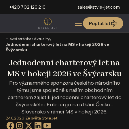
+420 702 126 216
sales@style-jet.com
Poptat let
Poptat let
Hlavní stránka
Aktuality
Jednodenní charterový let na MS v hokeji 2026 ve
Švýcarsku
Jednodenní charterový let na
MS v hokeji 2026 ve Švýcarsku
Pro významného sponzora českého národního
týmu jsme společně s naším obchodním
partnerem zajistili jednodenní charterový let do
švýcarského Fribourgu na utkání Česko–
Slovensko v rámci MS v hokeji 2026.
24.6.2026
•
Ze světa StyleJet