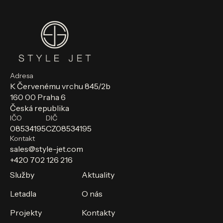
Adresa
K Červenému vrchu 845/2b
160 00 Praha 6
Česká republika
IČO
DIČ
08534195
CZ08534195
Kontakt
sales@style-jet.com
+420 702 126 216
Služby
Aktuality
Letadla
O nás
Projekty
Kontakty